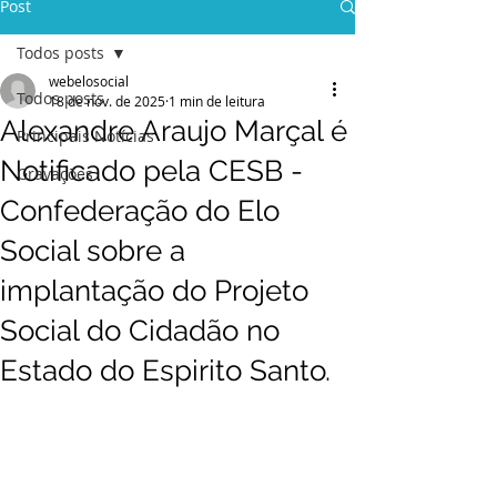
Post
Todos posts
webelosocial
Todos posts
18 de nov. de 2025
1 min de leitura
Alexandre Araujo Marçal é
Principais Notícias
Notificado pela CESB -
Gravações
Confederação do Elo
Social sobre a
implantação do Projeto
Social do Cidadão no
Estado do Espirito Santo.