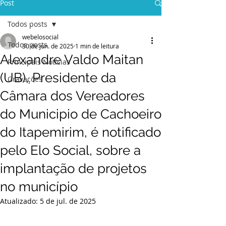
Post
Todos posts
webelosocial
Todos posts
30 de jun. de 2025
1 min de leitura
Alexandre Valdo Maitan
Principais Notícias
(UB), Presidente da
Gravações
Câmara dos Vereadores
do Municipio de Cachoeiro
do Itapemirim, é notificado
pelo Elo Social, sobre a
implantação de projetos
no município
Atualizado:
5 de jul. de 2025