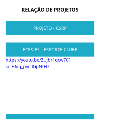
RELAÇÃO DE PROJETOS
PROJETO - CSRP
ECES-ES - ESPORTE CLUBE
https://youtu.be/ZUjbr1qcw70?
si=H6iq_pycflGpNfH7
PROJETO - LIXO ZERO SOCIAL 10