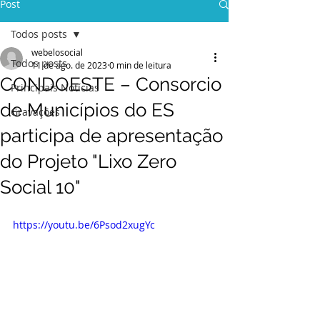
Post
Todos posts
webelosocial
Todos posts
11 de ago. de 2023
0 min de leitura
CONDOESTE – Consorcio
Principais Notícias
de Municípios do ES
Gravações
participa de apresentação
do Projeto "Lixo Zero
Social 10"
https://youtu.be/6Psod2xugYc