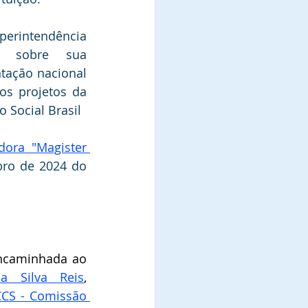
rintendência  
u sobre sua 
tação nacional 
os projetos da 
 Social Brasil
ora "Magister 
ro de 2024 do 
A referida indicação foi encaminhada ao 
a Silva Reis
, 
CS - Comissão 