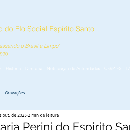
 do Elo Social Espírito Santo
ssando o Brasil a Limpo"
1990
B
História
Diretoria
Notificação de Autoridades
CSRP-ES
L
Gravações
e out. de 2025
2 min de leitura
ia Perini do Espirito Sa