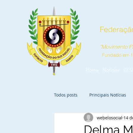
Federação
"Movimento Pa
Fundado em 
Home
Notícias
CES
Todos posts
Principais Notícias
webelosocial
14 d
Delma Mar