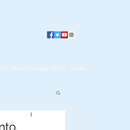
ZS10
Social
Comissões
TV Elo
Contato
nto,