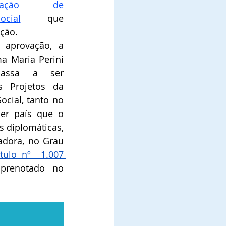
icação  de 
cial
que 
ão.   
aprovação, a 
 Maria Perini 
passa a ser 
s Projetos da 
cial, tanto no 
er país que o 
diplomáticas, 
dora, no Grau 
tulo nº  1.007 
prenotado no 