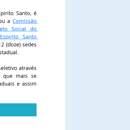
irito Santo, é 
ou a 
Comissão 
to Social do 
Cidadão no Estado do Espirito Santo 
2 (doze) sedes 
stadual.
letivo através 
s que mais se 
duais e assim 