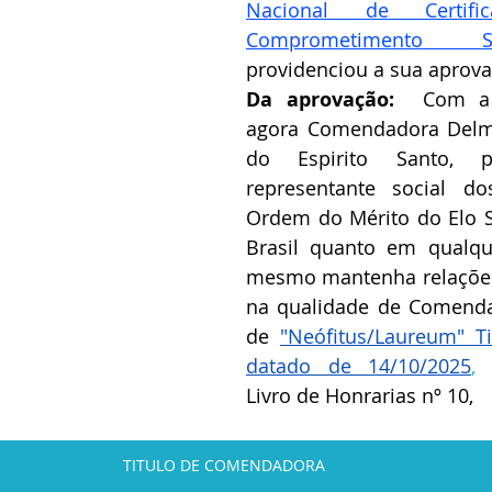
Nacional de Certif
Comprometimento So
providenciou a sua aprovaç
Da aprovação:  
Com a 
agora Comendadora Delma
do Espirito Santo, 
representante social do
Ordem do Mérito do Elo So
Brasil quanto em qualqu
mesmo mantenha relações 
na qualidade de Comenda
de 
"Neófitus/Laureum" Ti
datado de 14/10/2025
,
 
Livro de Honrarias nº 10,
TITULO DE COMENDADORA