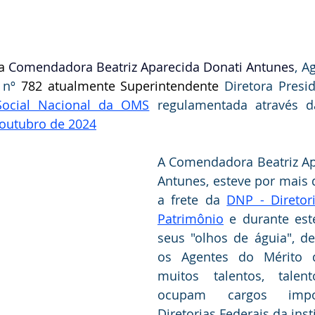
a
 Comendadora Beatriz Aparecida Donati Antunes
, A
 nº 
782 atualmente Superintendente 
Diretora Presi
Social Nacional da OMS
 regulamentada através 
 outubro de 2024
A Comendadora Beatriz Ap
Antunes, esteve por mais d
a frete da 
DNP - Diretor
Patrimônio
 e durante est
seus "olhos de águia", de
os Agentes do Mérito do
muitos talentos, talen
ocupam cargos impor
Diretorias Federais da inst