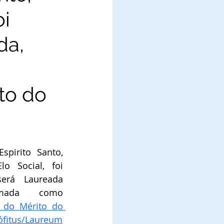
oi
da,
to do
pirito Santo, 
 Social, foi 
erá Laureada 
mada como 
do Mérito do 
fitus/Laureum