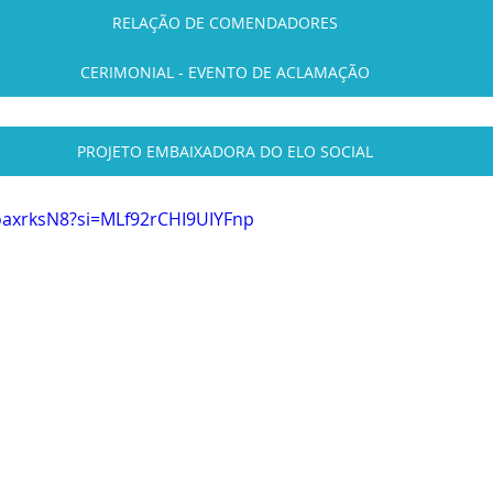
RELAÇÃO DE COMENDADORES
CERIMONIAL - EVENTO DE ACLAMAÇÃO
PROJETO EMBAIXADORA DO ELO SOCIAL
oaxrksN8?si=MLf92rCHI9UIYFnp