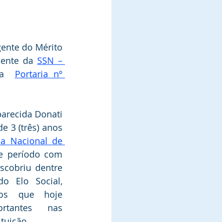
gente do Mérito 
dente da 
SSN – 
da  
Portaria nº 
arecida Donati 
e 3 (três) anos 
ia Nacional de 
e período com 
scobriu dentre 
 Elo Social, 
tos que hoje 
tantes nas 
ituição.