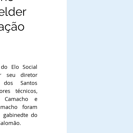
elder
tação
o Elo Social 
r seu diretor 
 dos Santos 
Teixeira e seus assessores técnicos, 
ta Camacho e 
amacho foram 
 gabinedte do 
Salomão.