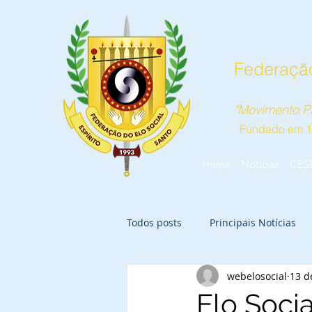
Federação
"Movimento Pa
Fundado em 
Home
Notícias
CES
Todos posts
Principais Notícias
webelosocial
13 d
Elo Soci