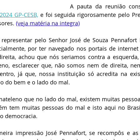
A pauta da reunião con
/2024 GP-CESB,
 e foi seguida rigorosamente pelo Pre
sores.
(veja matéria na integra)
representar pelo Senhor José de Souza Pennafort N
icialmente, por ter navegado nos portais de internet 
ireita, achou que nós seriamos contra a esquerda,
eno, esclarecer que, não somos nem de direita, nem
tro, já que, nossa instituição só acredita na exis
ado do bem e o lado do mal.
ateleno que no lado do mal, existem muitas pessoa
m tem muitas pessoas do mal e isto aqui no Brasil
o democracia.
eira impressão José Pennafort, se recompôs e as 