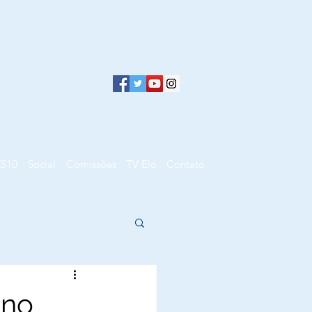
ZS10
Social
Comissões
TV Elo
Contato
 no