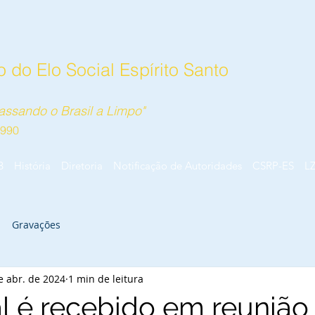
 do Elo Social Espírito Santo
ssando o Brasil a Limpo"
1990
B
História
Diretoria
Notificação de Autoridades
CSRP-ES
L
Gravações
e abr. de 2024
1 min de leitura
al é recebido em reunião