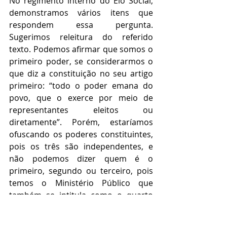
No regimento interno do Elo Social, 
demonstramos vários itens que 
respondem essa pergunta. 
Sugerimos releitura do referido 
texto. Podemos afirmar que somos o 
primeiro poder, se considerarmos o 
que diz a constituição no seu artigo 
primeiro: “todo o poder emana do 
povo, que o exerce por meio de 
representantes eleitos ou 
diretamente”. Porém, estaríamos 
ofuscando os poderes constituintes, 
pois os três são independentes, e 
não podemos dizer quem é o 
primeiro, segundo ou terceiro, pois 
temos o Ministério Público que 
também se intitula como o quarto 
poder. E não se pode esquecer da 
mídia, que se intitula como o quarto 