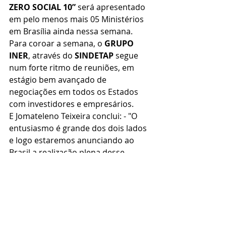
ZERO SOCIAL 10”
 será apresentado 
em pelo menos mais 05 Ministérios 
em Brasília ainda nessa semana.
Para coroar a semana, o 
GRUPO 
INER
, através do 
SINDETAP
 segue 
num forte ritmo de reuniões, em 
estágio bem avançado de 
negociações em todos os Estados 
com investidores e empresários.
E Jomateleno Teixeira conclui: - "O 
entusiasmo é grande dos dois lados 
e logo estaremos anunciando ao 
Brasil a realização plena desse 
Projeto, com a venda dessas Usinas 
e início das atividades de nossos 
Prédios Sociais. E manda um recado: 
- Diretores do Elo Social, preparem-
se!