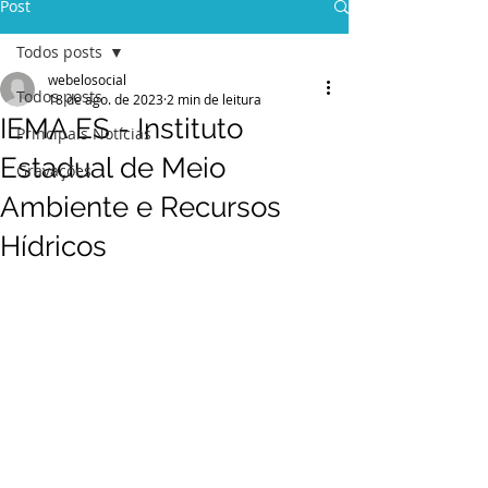
Post
Todos posts
webelosocial
Todos posts
18 de ago. de 2023
2 min de leitura
IEMA ES - Instituto
Principais Notícias
Estadual de Meio
Gravações
Ambiente e Recursos
Hídricos