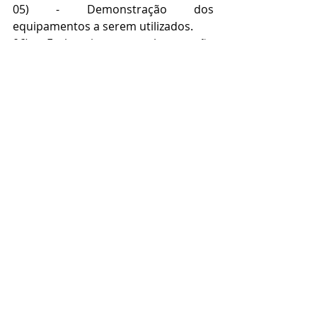
05) - Demonstração dos 
equipamentos a serem utilizados.
06) - Esclarecimentos sobre o não 
uso de verbas públicas na 
implantação.
07) - Detalhamento do sistema de 
consórcio sugerido, bem como a sua 
formatação, institucional e legislativa, 
seguida das responsabilidades para 
com a segurança jurídica.
NOTIFICAÇÃO DO IEMA - ES
AUTORIDADES NOTIFICADAS
PROJETO NA INTEGRA