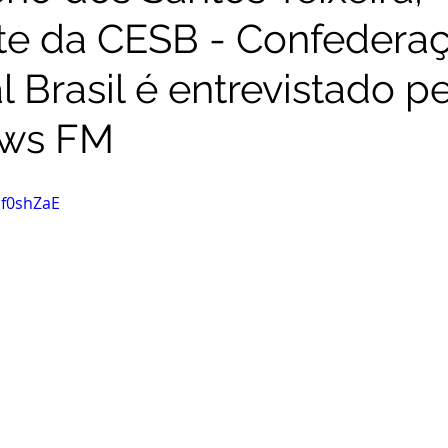
te da CESB - Confedera
l Brasil é entrevistado p
ws FM
of0shZaE