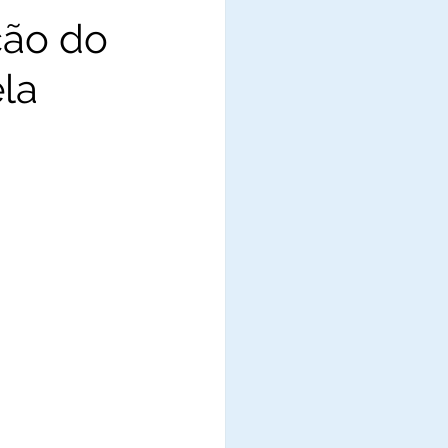
ção do
ela