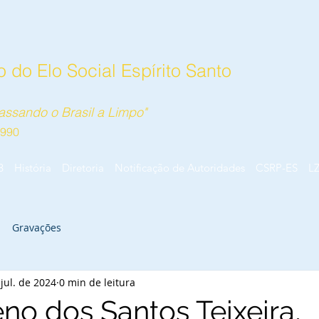
 do Elo Social Espírito Santo
ssando o Brasil a Limpo"
1990
B
História
Diretoria
Notificação de Autoridades
CSRP-ES
L
Gravações
 jul. de 2024
0 min de leitura
no dos Santos Teixeira,