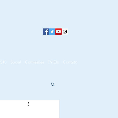
ZS10
Social
Comissões
TV Elo
Contato