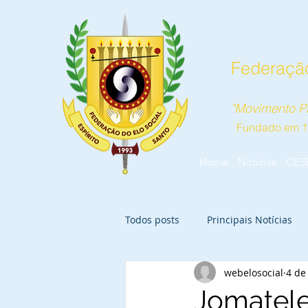
Federação
"Movimento Pa
Fundado em 
Home
Notícias
CES
Todos posts
Principais Notícias
webelosocial
4 de
Jomatele