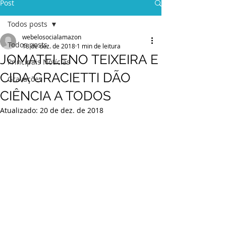
Post
Todos posts
webelosocialamazon
Todos posts
18 de dez. de 2018
1 min de leitura
JOMATELENO TEIXEIRA E
Principais Notícias
CIDA GRACIETTI DÃO
Gravações
CIÊNCIA A TODOS
Atualizado:
20 de dez. de 2018