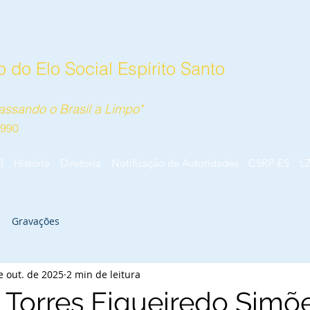
 do Elo Social Espírito Santo
ssando o Brasil a Limpo"
1990
B
História
Diretoria
Notificação de Autoridades
CSRP-ES
L
Gravações
e out. de 2025
2 min de leitura
 Torres Figueiredo Simõe