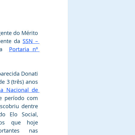
gente do Mérito 
dente da 
SSN – 
da  
Portaria nº 
arecida Donati 
e 3 (três) anos 
ia Nacional de 
e período com 
scobriu dentre 
 Elo Social, 
tos que hoje 
tantes nas 