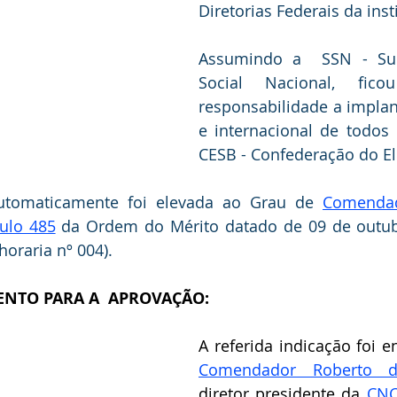
Diretorias Federais da inst
Assumindo a  SSN - Supe
Social Nacional, fico
responsabilidade a implan
e internacional de todos 
CESB - Confederação do Elo
automaticamente foi elevada ao Grau de 
Comendad
tulo 485
 da Ordem do Mérito datado de 09 de outub
 horaria nº 004).
NTO PARA A  APROVAÇÃO:
Comendador Roberto d
diretor presidente da 
CNC