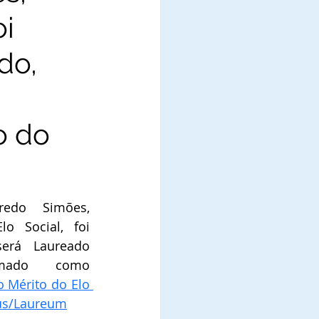
oi
do,
o do
redo Simões, 
 Social, foi 
erá Laureado 
mado como 
Mérito do Elo 
us/Laureum