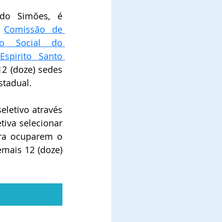
edo Simões, é 
 
Comissão de 
o Social do 
Cidadão no Estado do Espirito Santo 
2 (doze) sedes 
stadual.
letivo através 
tiva selecionar 
ra ocuparem o 
mais 12 (doze) 