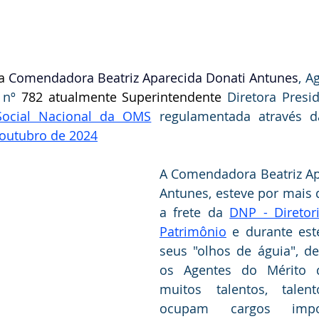
a
 Comendadora Beatriz Aparecida Donati Antunes
, A
 nº 
782 atualmente Superintendente 
Diretora Presi
Social Nacional da OMS
 regulamentada através 
 outubro de 2024
A Comendadora Beatriz Ap
Antunes, esteve por mais d
a frete da 
DNP - Diretor
Patrimônio
 e durante est
seus "olhos de águia", de
os Agentes do Mérito do
muitos talentos, talen
ocupam cargos impor