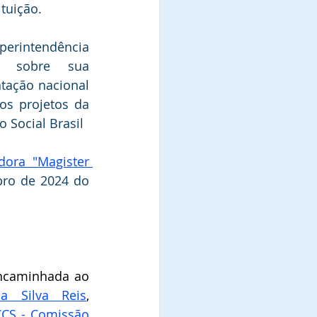
ituição.
rintendência  
u sobre sua 
tação nacional 
os projetos da 
 Social Brasil
ora "Magister 
ro de 2024 do 
A referida indicação foi encaminhada ao 
a Silva Reis
, 
CS - Comissão 