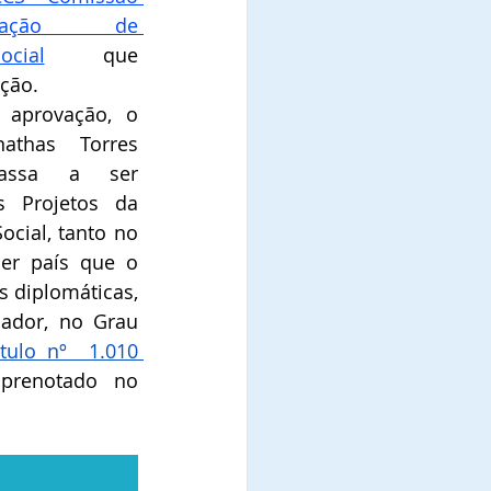
icação  de 
cial
que 
ão.   
aprovação, o 
thas Torres 
passa a ser 
s Projetos da 
cial, tanto no 
er país que o 
diplomáticas, 
dor, no Grau 
tulo nº  1.010 
prenotado no 