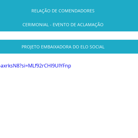
RELAÇÃO DE COMENDADORES
CERIMONIAL - EVENTO DE ACLAMAÇÃO
PROJETO EMBAIXADORA DO ELO SOCIAL
oaxrksN8?si=MLf92rCHI9UIYFnp