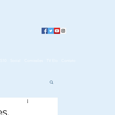
ZS10
Social
Comissões
TV Elo
Contato
s,