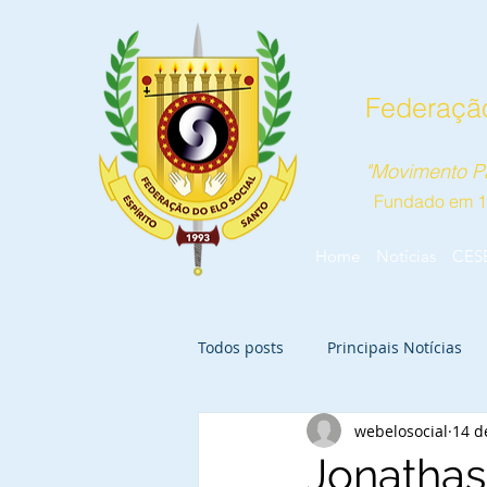
Federação
"Movimento Pa
Fundado em 
Home
Notícias
CES
Todos posts
Principais Notícias
webelosocial
14 d
Jonathas