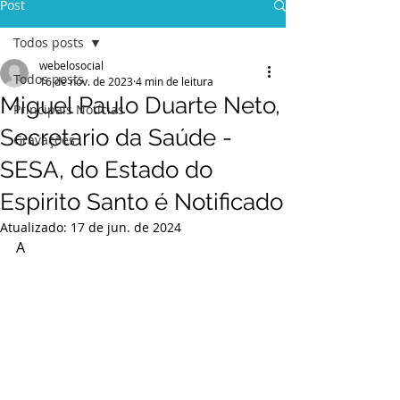
Post
Todos posts
webelosocial
Todos posts
16 de nov. de 2023
4 min de leitura
Miguel Paulo Duarte Neto,
Principais Notícias
Secretario da Saúde -
Gravações
SESA, do Estado do
Espirito Santo é Notificado
Atualizado:
17 de jun. de 2024
A