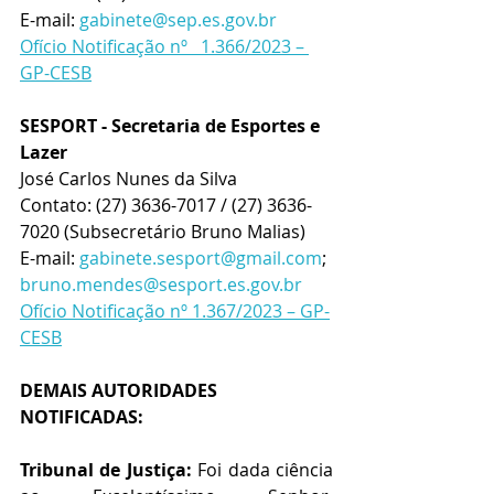
E-mail: 
gabinete@sep.es.gov.br
Ofício Notificação nº   1.366/2023 – 
GP-CESB
SESPORT - Secretaria de Esportes e 
Lazer
José Carlos Nunes da Silva
Contato: (27) 3636-7017 / (27) 3636-
7020 (Subsecretário Bruno Malias)
E-mail: 
gabinete.sesport@gmail.com
; 
bruno.mendes@sesport.es.gov.br
Ofício Notificação nº 1.367/2023 – GP-
CESB
DEMAIS AUTORIDADES 
NOTIFICADAS:
Tribunal de Justiça:
 Foi dada ciência 