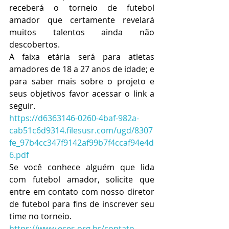
receberá o torneio de futebol 
amador que certamente revelará 
muitos talentos ainda não 
descobertos.
A faixa etária será para atletas 
amadores de 18 a 27 anos de idade; e 
para saber mais sobre o projeto e 
seus objetivos favor acessar o link a 
seguir.
https://d6363146-0260-4baf-982a-
cab51c6d9314.filesusr.com/ugd/8307
fe_97b4cc347f9142af99b7f4ccaf94e4d
6.pdf
Se você conhece alguém que lida 
com futebol amador, solicite que 
entre em contato com nosso diretor 
de futebol para fins de inscrever seu 
time no torneio.
https://www.eces.org.br/contato