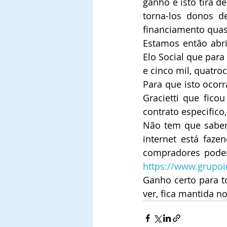
ganho e isto tira d
torna-los donos d
financiamento quas
Estamos então abrin
Elo Social que para
e cinco mil, quatro
Para que isto ocor
Gracietti que fico
contrato especifico
Não tem que saber 
internet está faze
https://www.grupoi
Ganho certo para t
ver, fica mantida n