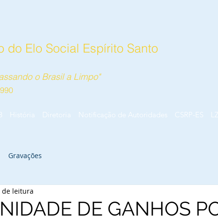
 do Elo Social Espírito Santo
ssando o Brasil a Limpo"
1990
B
História
Diretoria
Notificação de Autoridades
CSRP-ES
L
Gravações
 de leitura
NIDADE DE GANHOS P