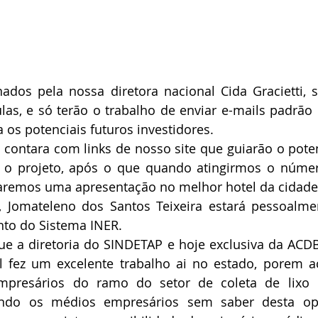
nados pela nossa diretora nacional Cida Gracietti, s
las, e só terão o trabalho de enviar e-mails padrão
os potenciais futuros investidores.
á contara com links de nosso site que guiarão o potenc
 o projeto, após o que quando atingirmos o númer
aremos uma apresentação no melhor hotel da cidade 
 Jomateleno dos Santos Teixeira estará pessoalmen
to do Sistema INER.
e a diretoria do SINDETAP e hoje exclusiva da ACDB
l fez um excelente trabalho ai no estado, porem a
presários do ramo do setor de coleta de lixo 
ando os médios empresários sem saber desta opo