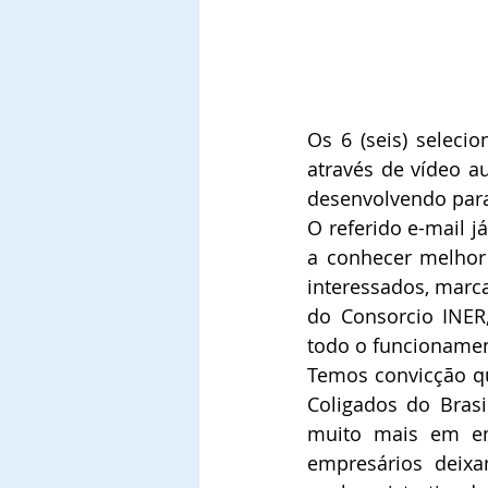
Os 6 (seis) selecio
através de vídeo au
desenvolvendo para 
O referido e-mail j
a conhecer melhor
interessados, marc
do Consorcio INER,
todo o funcionamen
Temos convicção qu
Coligados do Brasi
muito mais em em
empresários deix