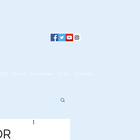
ZS10
Social
Comissões
TV Elo
Contato
OR