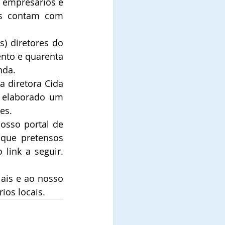
 empresários e 
s contam com 
) diretores do 
nto e quarenta 
nda.
 diretora Cida 
 elaborado um 
es.
sso portal de 
que pretensos 
compradores podem ter, a maioria delas está esclarecida no vídeo do link a seguir. 
ais e ao nosso 
ios locais. 