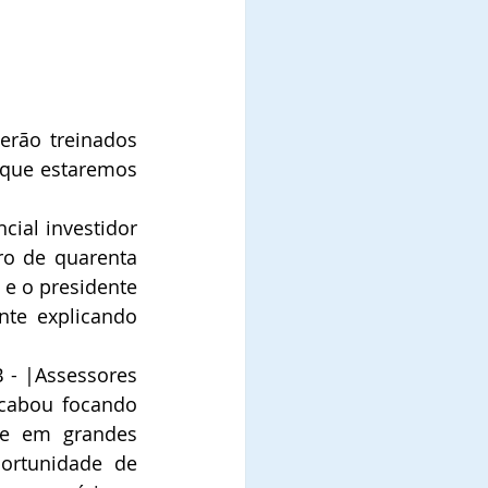
erão treinados 
 que estaremos 
ial investidor 
o de quarenta 
e o presidente 
te explicando 
 - |Assessores 
cabou focando 
e em grandes 
rtunidade de 