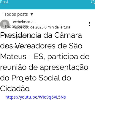
Post
Todos posts
webelosocial
Todos posts
13 de out. de 2025
0 min de leitura
Presidencia da Câmara
Principais Notícias
dos Vereadores de São
Gravações
Mateus - ES, participa de
reunião de apresentação
do Projeto Social do
Cidadão.
https://youtu.be/WIo9q6VL5Ns