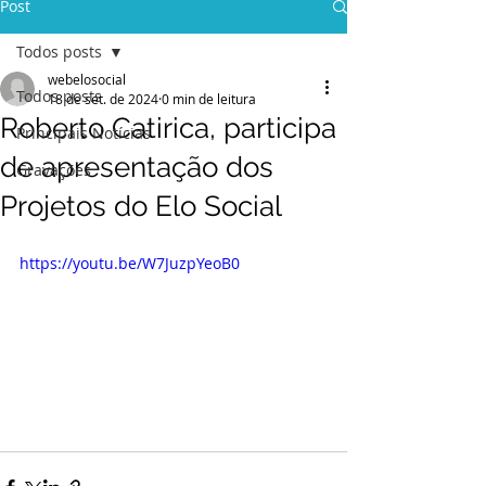
Post
Todos posts
webelosocial
Todos posts
18 de set. de 2024
0 min de leitura
Roberto Catirica, participa
Principais Notícias
de apresentação dos
Gravações
Projetos do Elo Social
https://youtu.be/W7JuzpYeoB0