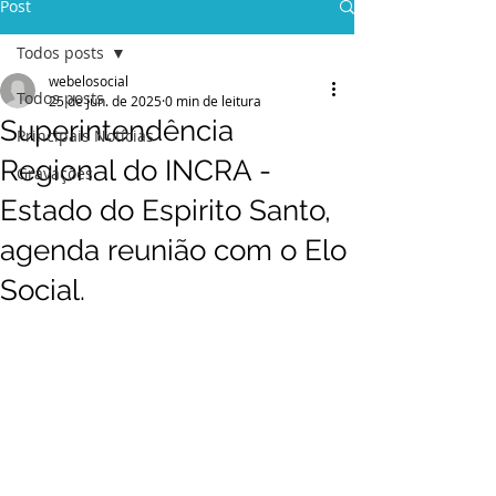
Post
Todos posts
webelosocial
Todos posts
25 de jun. de 2025
0 min de leitura
Superintendência
Principais Notícias
Regional do INCRA -
Gravações
Estado do Espirito Santo,
agenda reunião com o Elo
Social.