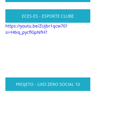
ECES-ES - ESPORTE CLUBE
https://youtu.be/ZUjbr1qcw70?
si=H6iq_pycflGpNfH7
PROJETO - LIXO ZERO SOCIAL 10
PROJETO - SOCIAL DO CIDADÃO
PROJETO DE CURSOS VIVENCIAIS