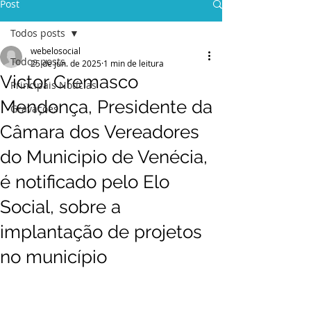
Post
Todos posts
webelosocial
Todos posts
25 de jun. de 2025
1 min de leitura
Victor Cremasco
Principais Notícias
Mendonça, Presidente da
Gravações
Câmara dos Vereadores
do Municipio de Venécia,
é notificado pelo Elo
Social, sobre a
implantação de projetos
no município