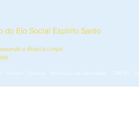
 do Elo Social Espírito Santo
ssando o Brasil a Limpo"
1990
B
História
Diretoria
Notificação de Autoridades
CSRP-ES
L