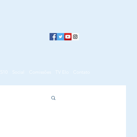
ZS10
Social
Comissões
TV Elo
Contato