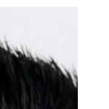
Espirito Santo, Mário Sérgio Lubina, está
sendo oficialmente notificado acerca da
prioridade conferida à entidade para
indicar um representante que ocupará
um assento na Mesa de Autoridades dos
eventos oficiais promovidos pela
Confederação do Elo Social Brasil no
Estado do Espirito Santo.. Conforme o
projeto anexo, que passa a fazer parte
integrante do Ofício de Notificação, está
sendo implantado no Estado