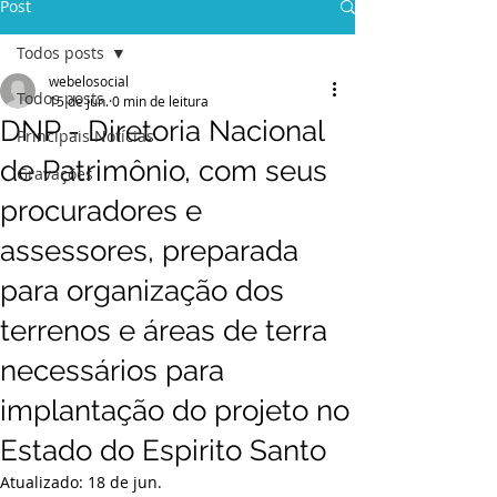
Post
Todos posts
webelosocial
Todos posts
15 de jun.
0 min de leitura
DNP - Diretoria Nacional
Principais Notícias
de Patrimônio, com seus
Gravações
procuradores e
assessores, preparada
para organização dos
terrenos e áreas de terra
necessários para
implantação do projeto no
Estado do Espirito Santo
Atualizado:
18 de jun.