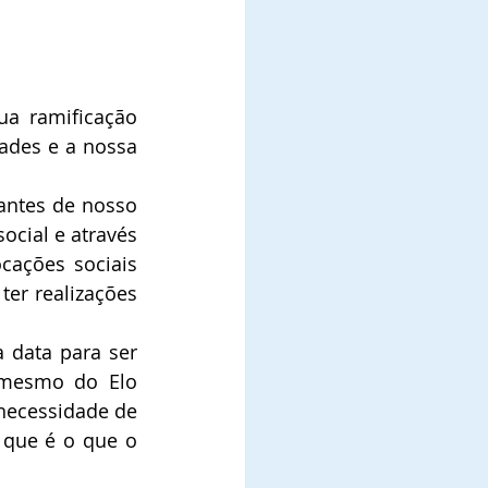
a ramificação 
des e a nossa 
ntes de nosso 
cial e através 
ações sociais 
er realizações 
 data para ser 
 mesmo do Elo 
necessidade de 
que é o que o 