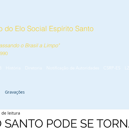
 do Elo Social Espírito Santo
ssando o Brasil a Limpo"
1990
B
História
Diretoria
Notificação de Autoridades
CSRP-ES
L
Gravações
 de leitura
O SANTO PODE SE TORN