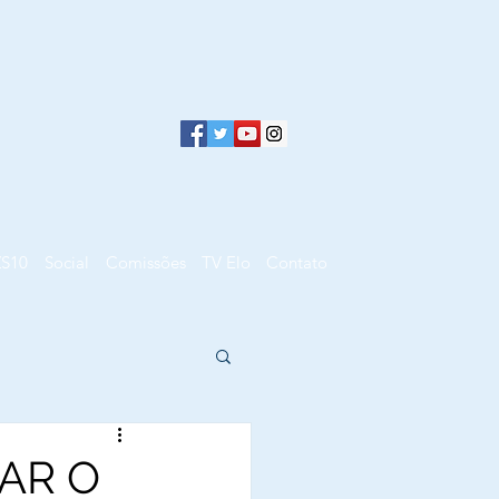
ZS10
Social
Comissões
TV Elo
Contato
AR O