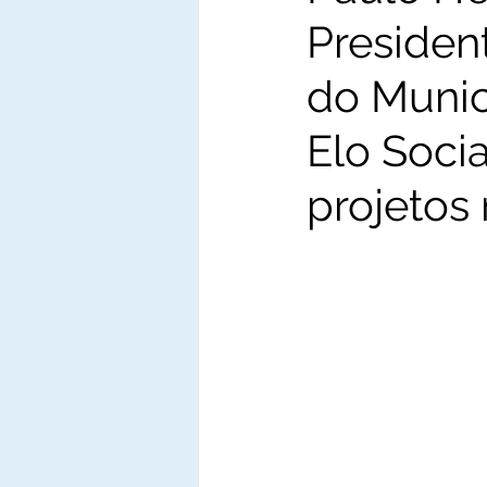
Presiden
do Munici
Elo Soci
projetos