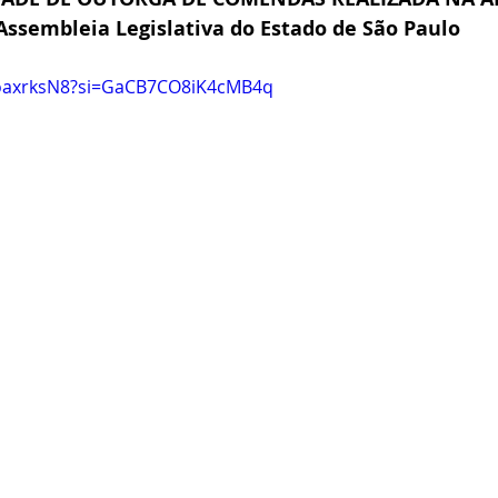
Assembleia Legislativa do Estado de São Paulo
LoaxrksN8?si=GaCB7CO8iK4cMB4q