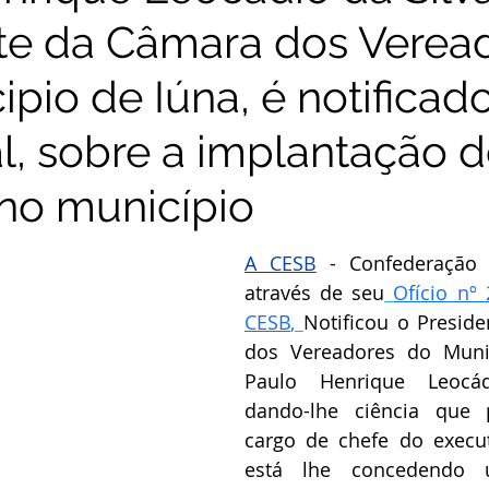
te da Câmara dos Verea
pio de Iúna, é notificad
al, sobre a implantação 
 no município
A CESB
 - Confederação d
através de seu
Ofício nº
CESB
,
Notificou o 
Preside
dos Vereadores do Munic
dando-lhe ciência que 
cargo de chefe do execut
está lhe concedendo u