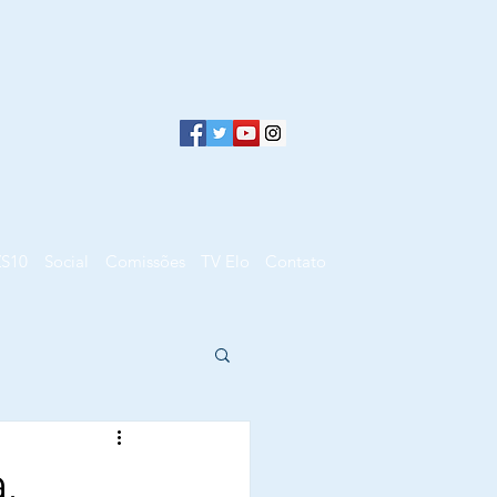
ZS10
Social
Comissões
TV Elo
Contato
,