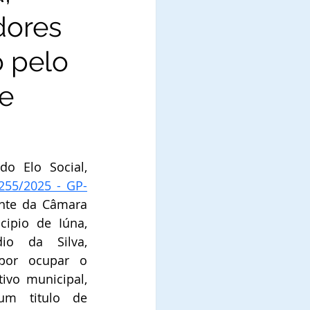
dores
o pelo
de
o Elo Social, 
 255/2025 - GP-
nte da Câmara 
ipio de Iúna, 
Paulo Henrique Leocádio da Silva, 
por ocupar o 
ivo municipal, 
m titulo de 