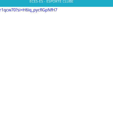
ECES-ES - ESPORTE CLUBE
br1qcw70?si=H6iq_pycflGpNfH7