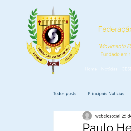
Federação
"Movimento Pa
Fundado em 
Home
Notícias
CES
Todos posts
Principais Notícias
webelosocial
25 d
Paulo He