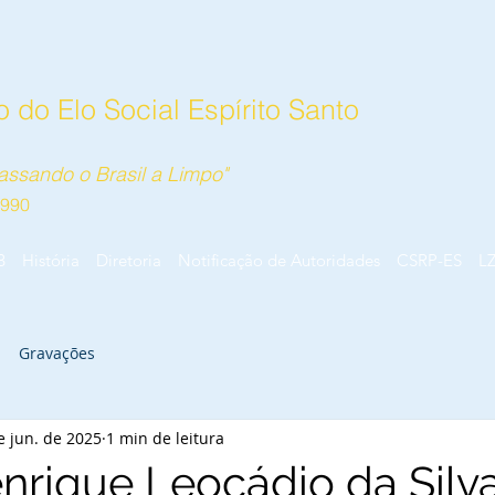
 do Elo Social Espírito Santo
ssando o Brasil a Limpo"
1990
B
História
Diretoria
Notificação de Autoridades
CSRP-ES
L
Gravações
e jun. de 2025
1 min de leitura
nrique Leocádio da Silva